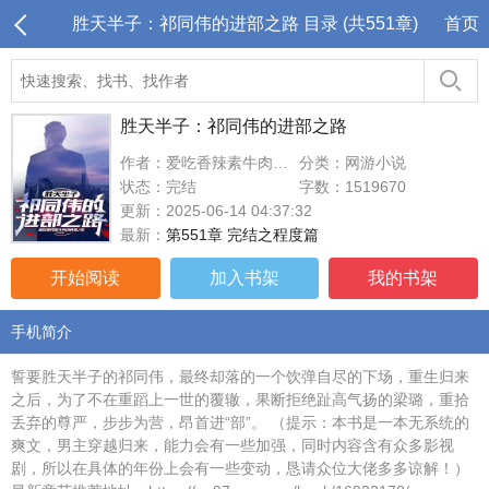
胜天半子：祁同伟的进部之路 目录 (共551章)
首页
胜天半子：祁同伟的进部之路
作者：爱吃香辣素牛肉的黄筌
分类：网游小说
状态：完结
字数：1519670
更新：2025-06-14 04:37:32
最新：
第551章 完结之程度篇
开始阅读
加入书架
我的书架
手机简介
誓要胜天半子的祁同伟，最终却落的一个饮弹自尽的下场，重生归来
之后，为了不在重蹈上一世的覆辙，果断拒绝趾高气扬的梁璐，重拾
丢弃的尊严，步步为营，昂首进“部”。 （提示：本书是一本无系统的
爽文，男主穿越归来，能力会有一些加强，同时内容含有众多影视
剧，所以在具体的年份上会有一些变动，恳请众位大佬多多谅解！）