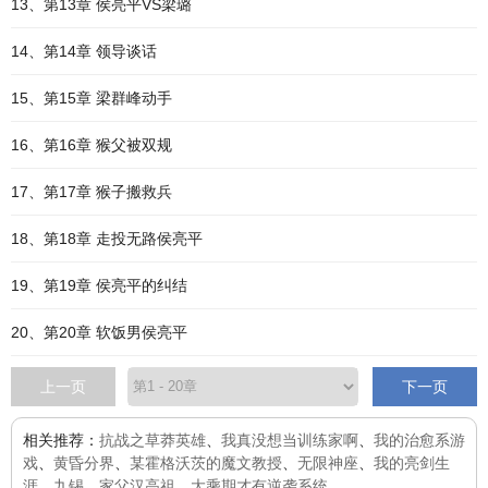
13、第13章 侯亮平VS梁璐
14、第14章 领导谈话
15、第15章 梁群峰动手
16、第16章 猴父被双规
17、第17章 猴子搬救兵
18、第18章 走投无路侯亮平
19、第19章 侯亮平的纠结
20、第20章 软饭男侯亮平
上一页
下一页
相关推荐：
抗战之草莽英雄
、
我真没想当训练家啊
、
我的治愈系游
戏
、
黄昏分界
、
某霍格沃茨的魔文教授
、
无限神座
、
我的亮剑生
涯
、
九锡
、
家父汉高祖
、
大乘期才有逆袭系统